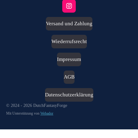
I
n
s
Versand und Zahlung
t
a
g
Wiederrufsrecht
r
a
m
Impressum
AGB
Datenschutzerklärung
© 2024 - 2026 DutchFantasyForge
Mit Unterstützung von
Webador