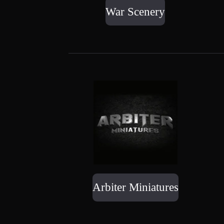
War Scenery
Arbiter Miniatures