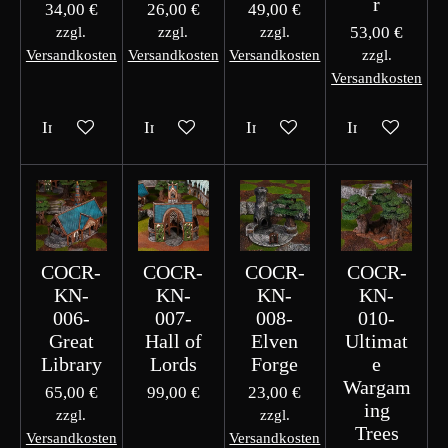
r
34,00 €
26,00 €
49,00 €
53,00 €
zzgl.
zzgl.
zzgl.
Versandkosten
Versandkosten
Versandkosten
zzgl.
Versandkosten
In den Warenkorb
In den Warenkorb
In den Warenkorb
In den Waren
COCR-
COCR-
COCR-
COCR-
KN-
KN-
KN-
KN-
006-
007-
008-
010-
Great
Hall of
Elven
Ultimat
Library
Lords
Forge
e
Wargam
65,00 €
99,00 €
23,00 €
ing
zzgl.
zzgl.
Trees
Versandkosten
Versandkosten