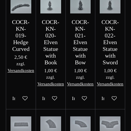
COCR-
COCR-
COCR-
COCR-
KN-
KN-
KN-
KN-
019-
020-
021-
022-
Hedge
Elven
Elven
Elven
Curved
Statue
Statue
Statue
with
with
with
2,50 €
Book
Bow
Sword
zzgl.
1,00 €
1,00 €
1,00 €
Versandkosten
zzgl.
zzgl.
zzgl.
Versandkosten
Versandkosten
Versandkosten
In den Warenkorb
In den Warenkorb
In den Warenkorb
In den Waren