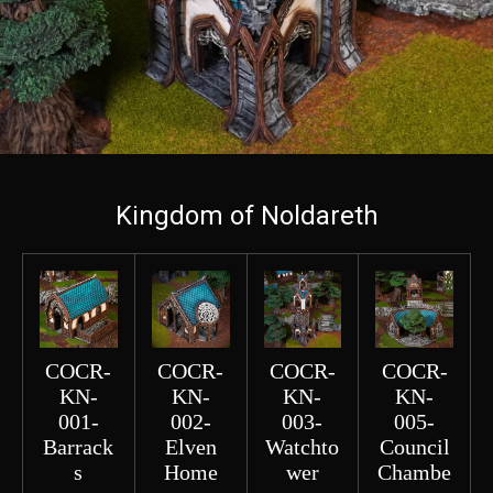
Kingdom of Noldareth
COCR-
COCR-
COCR-
COCR-
KN-
KN-
KN-
KN-
001-
002-
003-
005-
Barrack
Elven
Watchto
Council
s
Home
wer
Chambe