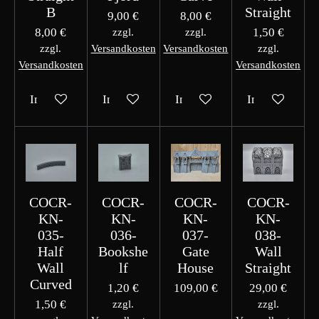
B
Straight
9,00 €
8,00 €
8,00 €
1,50 €
zzgl.
zzgl.
zzgl.
Versandkosten
Versandkosten
zzgl.
Versandkosten
Versandkosten
In den Warenkorb
In den Warenkorb
In den Warenkorb
In den Waren
COCR-
COCR-
COCR-
COCR-
KN-
KN-
KN-
KN-
035-
036-
037-
038-
Half
Bookshe
Gate
Wall
Wall
lf
House
Straight
Curved
1,20 €
109,00 €
29,00 €
1,50 €
zzgl.
zzgl.