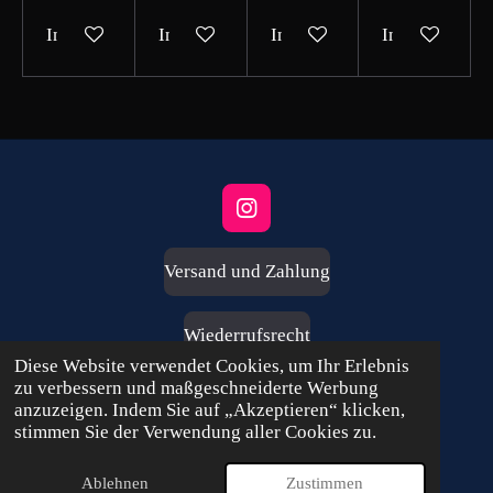
In den Warenkorb
In den Warenkorb
In den Warenkorb
In den Waren
I
n
s
Versand und Zahlung
t
a
g
Wiederrufsrecht
r
Diese Website verwendet Cookies, um Ihr Erlebnis
a
zu verbessern und maßgeschneiderte Werbung
m
Impressum
anzuzeigen. Indem Sie auf „Akzeptieren“ klicken,
stimmen Sie der Verwendung aller Cookies zu.
AGB
Ablehnen
Zustimmen