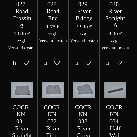
027-
028-
029-
030-
Road
Road
River
River
Crossin
End
Bridge
Straight
g
A
1,75 €
22,00 €
10,00 €
8,00 €
zzgl.
zzgl.
zzgl.
Versandkosten
Versandkosten
zzgl.
Versandkosten
Versandkosten
In den Warenkorb
In den Warenkorb
In den Warenkorb
In den Waren
COCR-
COCR-
COCR-
COCR-
KN-
KN-
KN-
KN-
031-
032-
033-
034-
River
River
River
Half
Straight
Fjord
Curve
Wall