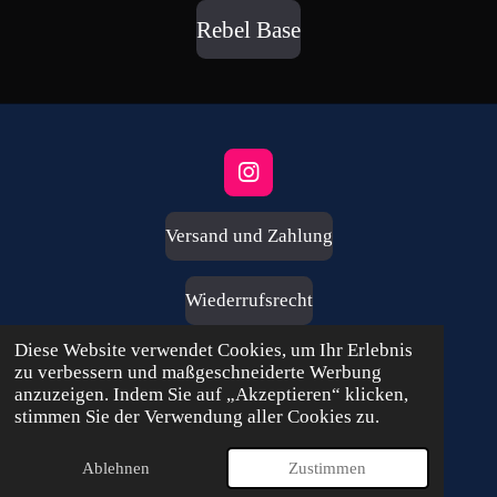
Rebel Base
I
n
s
Versand und Zahlung
t
a
g
Wiederrufsrecht
r
a
Diese Website verwendet Cookies, um Ihr Erlebnis
m
Impressum
zu verbessern und maßgeschneiderte Werbung
anzuzeigen. Indem Sie auf „Akzeptieren“ klicken,
stimmen Sie der Verwendung aller Cookies zu.
AGB
Ablehnen
Zustimmen
Datenschutzerklärung