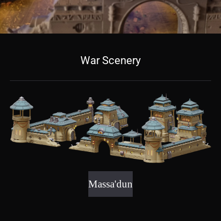
War Scenery
Massa'dun