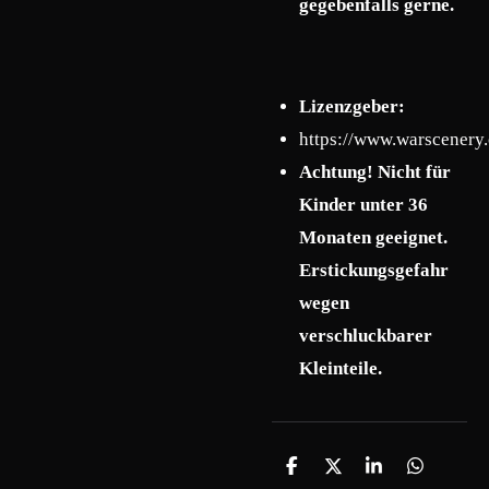
gegebenfalls gerne.
Lizenzgeber:
https://www.warscenery
Achtung! Nicht für
Kinder unter 36
Monaten geeignet.
Erstickungsgefahr
wegen
verschluckbarer
Kleinteile.
T
T
T
T