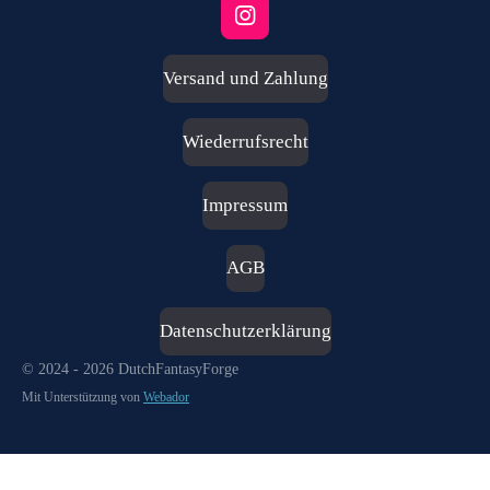
I
n
s
Versand und Zahlung
t
a
g
Wiederrufsrecht
r
a
m
Impressum
AGB
Datenschutzerklärung
© 2024 - 2026 DutchFantasyForge
Mit Unterstützung von
Webador