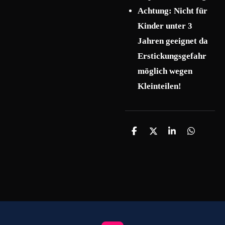
Achtung: Nicht für
Kinder unter 3
Jahren geeignet da
Erstickungsgefahr
möglich wegen
Kleinteilen!
T
T
T
T
e
e
e
e
i
i
i
i
l
l
l
l
e
e
e
e
n
n
n
n