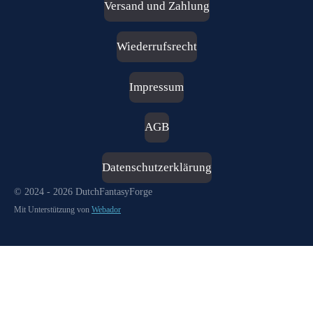
Versand und Zahlung
t
a
g
Wiederrufsrecht
r
a
m
Impressum
AGB
Datenschutzerklärung
© 2024 - 2026 DutchFantasyForge
Mit Unterstützung von
Webador