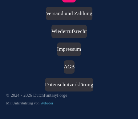
n
s
Versand und Zahlung
t
a
g
Wiederrufsrecht
r
a
m
Impressum
AGB
Datenschutzerklärung
© 2024 - 2026 DutchFantasyForge
Mit Unterstützung von
Webador