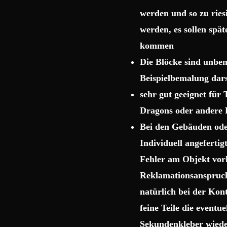
werden und so zu rie
werden, es sollen spä
kommen
Die Blöcke sind unbema
Beispielbemalung dars
sehr gut geeignet für
Dragons oder andere 
Bei den Gebäuden ode
Individuell angeferti
Fehler am Objekt vor
Reklamationsanspruch 
natürlich bei der Kon
feine Teile die event
Sekundenkleber wiede