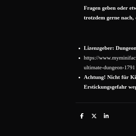
Fragen geben oder etw
trotzdem gerne nach, 
Lizenzgeber: Dungeon
https://www.myminifact
ultimate-dungeon-1791
Achtung! Nicht für Ki
Erstickungsgefahr weg
T
T
T
e
e
e
i
i
i
l
l
l