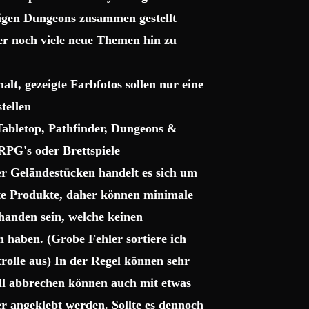
sigen Dungeons zusammen gestellt
ter noch viele neue Themen hin zu
lt, gezeigte Farbfotos sollen nur eine
tellen
 Tabletop, Pathfinder, Dungeons &
RPG's oder Brettspiele
r Geländestücken handelt es sich um
gte Produkte, daher können minimale
handen sein, welche keinen
haben. (Grobe Fehler sortiere ich
trolle aus) In der Regel können sehr
uell abbrechen können auch mit etwas
r angeklebt werden. Sollte es dennoch