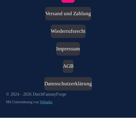
n
s
Versand und Zahlung
t
a
g
Wiederrufsrecht
r
a
m
Impressum
AGB
Datenschutzerklärung
© 2024 - 2026 DutchFantasyForge
Mit Unterstützung von
Webador