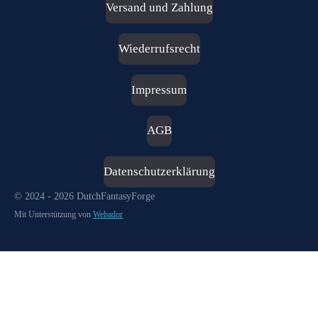
s
Versand und Zahlung
t
a
g
Wiederrufsrecht
r
a
m
Impressum
AGB
Datenschutzerklärung
© 2024 - 2026 DutchFantasyForge
Mit Unterstützung von
Webador