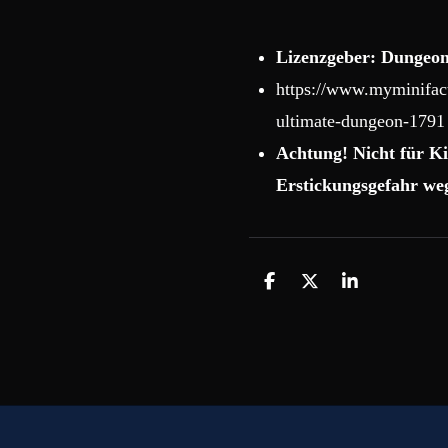
Lizenzgeber: Dungeon
https://www.myminifact
ultimate-dungeon-1791
Achtung! Nicht für Ki
Erstickungsgefahr weg
T
T
T
e
e
e
i
i
i
l
l
l
e
e
e
n
n
n