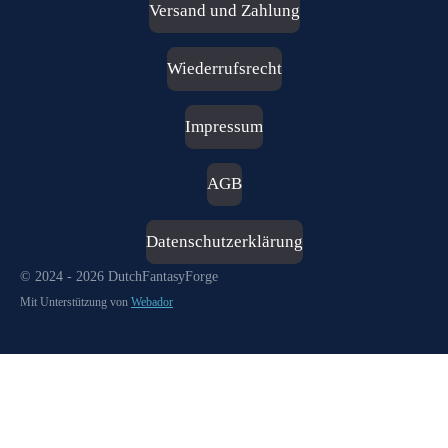
s
Versand und Zahlung
t
a
g
Wiederrufsrecht
r
a
m
Impressum
AGB
Datenschutzerklärung
© 2024 - 2026 DutchFantasyForge
Mit Unterstützung von
Webador