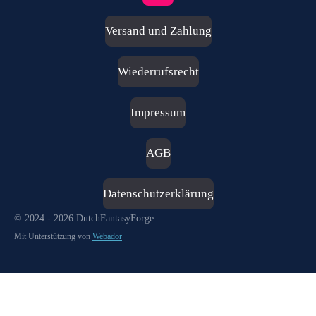
n
s
Versand und Zahlung
t
a
g
Wiederrufsrecht
r
a
m
Impressum
AGB
Datenschutzerklärung
© 2024 - 2026 DutchFantasyForge
Mit Unterstützung von
Webador