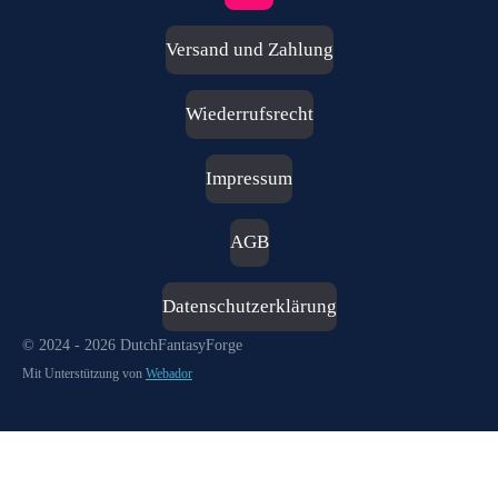
n
s
Versand und Zahlung
t
a
g
Wiederrufsrecht
r
a
m
Impressum
AGB
Datenschutzerklärung
© 2024 - 2026 DutchFantasyForge
Mit Unterstützung von
Webador