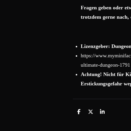
Fragen geben oder etw
trotzdem gerne nach, 
Lizenzgeber: Dungeon
https://www.myminifact
ultimate-dungeon-1791
Achtung! Nicht für Ki
Erstickungsgefahr weg
T
T
T
e
e
e
i
i
i
l
l
l