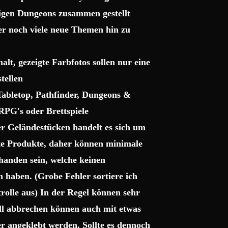
sigen Dungeons zusammen gestellt
ter noch viele neue Themen hin zu
lt, gezeigte Farbfotos sollen nur eine
tellen
 Tabletop, Pathfinder, Dungeons &
RPG's oder Brettspiele
r Geländestücken handelt es sich um
gte Produkte, daher können minimale
handen sein, welche keinen
haben. (Grobe Fehler sortiere ich
trolle aus) In der Regel können sehr
uell abbrechen können auch mit etwas
r angeklebt werden. Sollte es dennoch