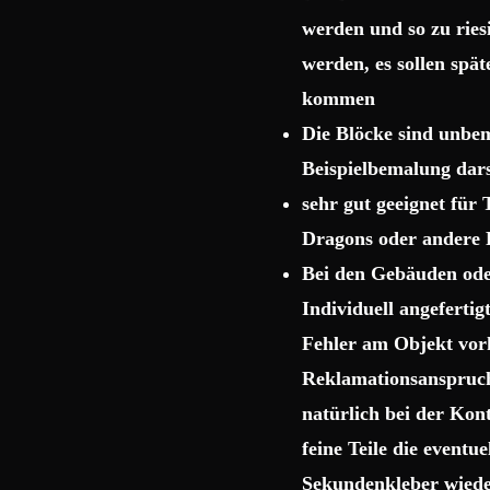
werden und so zu rie
werden, es sollen spä
kommen
Die Blöcke sind unbema
Beispielbemalung dars
sehr gut geeignet für
Dragons oder andere 
Bei den Gebäuden ode
Individuell angeferti
Fehler am Objekt vor
Reklamationsanspruch 
natürlich bei der Kon
feine Teile die event
Sekundenkleber wiede