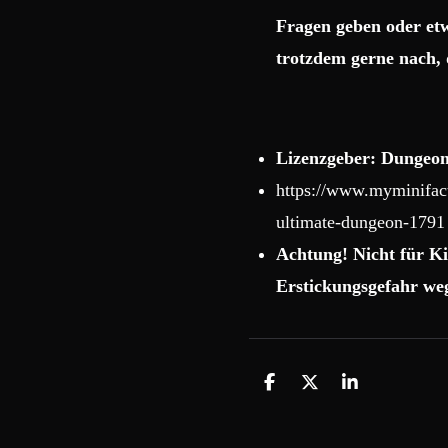
Fragen geben oder etw
trotzdem gerne nach, 
Lizenzgeber: Dungeon
https://www.myminifact
ultimate-dungeon-1791
Achtung! Nicht für Ki
Erstickungsgefahr weg
T
T
T
e
e
e
i
i
i
l
l
l