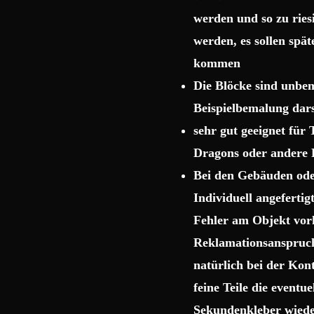
werden und so zu rie
werden, es sollen spä
kommen
Die Blöcke sind unbema
Beispielbemalung dars
sehr gut geeignet für
Dragons oder andere 
Bei den Gebäuden ode
Individuell angeferti
Fehler am Objekt vor
Reklamationsanspruch 
natürlich bei der Kon
feine Teile die event
Sekundenkleber wiede