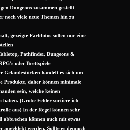
sigen Dungeons zusammen gestellt
ter noch viele neue Themen hin zu
lt, gezeigte Farbfotos sollen nur eine
tellen
 Tabletop, Pathfinder, Dungeons &
RPG's oder Brettspiele
r Geländestücken handelt es sich um
gte Produkte, daher können minimale
handen sein, welche keinen
haben. (Grobe Fehler sortiere ich
trolle aus) In der Regel können sehr
uell abbrechen können auch mit etwas
r angeklebt werden. Sollte es dennoch