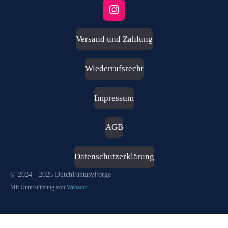
I
n
s
Versand und Zahlung
t
a
g
Wiederrufsrecht
r
a
m
Impressum
AGB
Datenschutzerklärung
© 2024 - 2026 DutchFantasyForge
Mit Unterstützung von
Webador