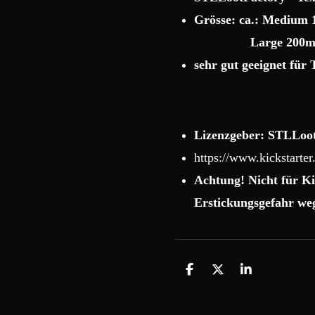
Grösse: ca.: Mediu
Large 200mm 
sehr gut geeignet für
Lizenzgeber: STLLoo
https://www.kickstarter.
Achtung! Nicht für Ki
Erstickungsgefahr weg
T
T
T
e
e
e
i
i
i
l
l
l