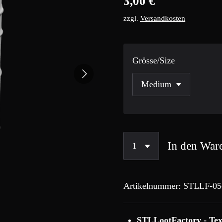
3,00 €
zzgl.
Versandkosten
Grösse/Size
In den War
Artikelnummer:
STLLF-05
STLLootFactory - Tex