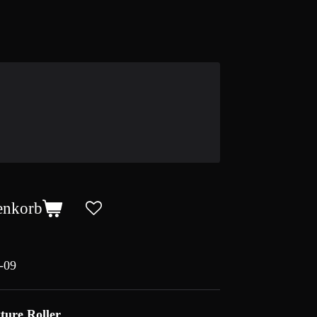
enkorb
-09
ture Roller