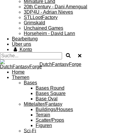
Miniature Land
20th Century - Dani Amengual
3DP4U - Adrian Nieves
STLLootFactory
Grimskald
Unchained Games
Horseheim - David Lann
Bearbeitung
Über uns
Konto
DutchFantasyForge
Home
Themen
Bases
Bases Round
Bases Square
Base Oval
Mittelalter/Fantasy
Buildings/Houses
Terrain
Scatter/Props
Figuren
Sci-Fi