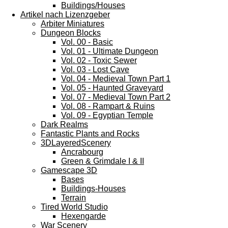
Buildings/Houses
Artikel nach Lizenzgeber
Arbiter Miniatures
Dungeon Blocks
Vol. 00 - Basic
Vol. 01 - Ultimate Dungeon
Vol. 02 - Toxic Sewer
Vol. 03 - Lost Cave
Vol. 04 - Medieval Town Part 1
Vol. 05 - Haunted Graveyard
Vol. 07 - Medieval Town Part 2
Vol. 08 - Rampart & Ruins
Vol. 09 - Egyptian Temple
Dark Realms
Fantastic Plants and Rocks
3DLayeredScenery
Ancrabourg
Green & Grimdale I & II
Gamescape 3D
Bases
Buildings-Houses
Terrain
Tired World Studio
Hexengarde
War Scenery