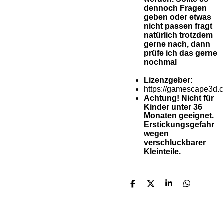
dennoch Fragen
geben oder etwas
nicht passen fragt
natürlich trotzdem
gerne nach, dann
prüfe ich das gerne
nochmal
Lizenzgeber:
https://gamescape3d.
Achtung! Nicht für
Kinder unter 36
Monaten geeignet.
Erstickungsgefahr
wegen
verschluckbarer
Kleinteile.
T
T
T
T
e
e
e
e
i
i
i
i
l
l
l
l
e
e
e
e