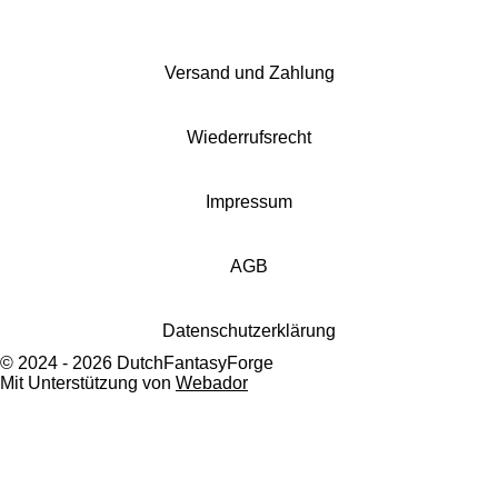
n
n
n
n
I
n
s
Versand und Zahlung
t
a
g
Wiederrufsrecht
r
a
m
Impressum
AGB
Datenschutzerklärung
© 2024 - 2026 DutchFantasyForge
Mit Unterstützung von
Webador