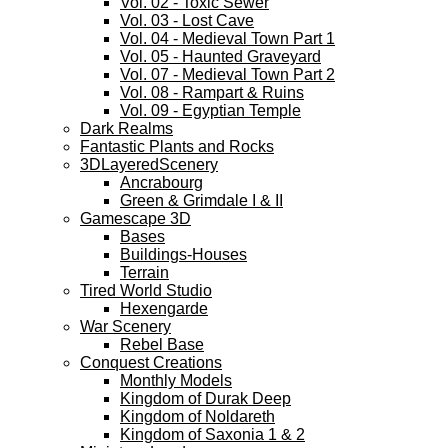
Vol. 02 - Toxic Sewer
Vol. 03 - Lost Cave
Vol. 04 - Medieval Town Part 1
Vol. 05 - Haunted Graveyard
Vol. 07 - Medieval Town Part 2
Vol. 08 - Rampart & Ruins
Vol. 09 - Egyptian Temple
Dark Realms
Fantastic Plants and Rocks
3DLayeredScenery
Ancrabourg
Green & Grimdale I & II
Gamescape 3D
Bases
Buildings-Houses
Terrain
Tired World Studio
Hexengarde
War Scenery
Rebel Base
Conquest Creations
Monthly Models
Kingdom of Durak Deep
Kingdom of Noldareth
Kingdom of Saxonia 1 & 2