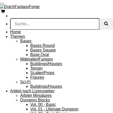
Zum
Hauptinhalt
springen
Home
Themen
Bases
Bases Round
Bases Square
Base Oval
Mittelalter/Fantasy
Buildings/Houses
Terrain
Scatter/Props
Figuren
Sci-Fi
Buildings/Houses
Artikel nach Lizenzgeber
Arbiter Miniatures
Dungeon Blocks
Vol. 00 - Basic
Vol. 01 - Ultimate Dungeon