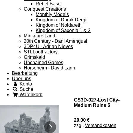
Rebel Base
Conquest Creations
Monthly Models
Kingdom of Durak Deep
Kingdom of Noldareth
Kingdom of Saxonia 1 & 2
Miniature Land
20th Century - Dani Amengual
3DP4U - Adrian Nieves
STLLootFactory
Grimskald
Unchained Games
Horseheim - David Lann
Bearbeitung
Über uns
Konto
Suche
Warenkorb
GS3D-027-Lost City-
Medium Ruins 5
29,00 €
zzgl.
Versandkosten