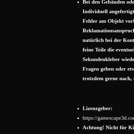
Bei den Gebäuden ode
Individuell angeferti
Fehler am Objekt vor
Reklamationsanspruch 
natürlich bei der Kon
feine Teile die event
Sekundenkleber wiede
Fragen geben oder etw
trotzdem gerne nach, 
Lizenzgeber:
https://gamescape3d.c
Achtung! Nicht für Ki