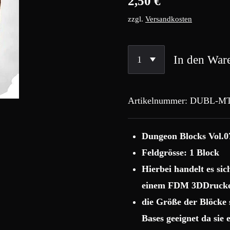
2,50 €
zzgl.
Versandkosten
In den War
Artikelnummer:
DUBL-MT
Dungeon Blocks Vol.0
Feldgrösse: 1 Block
Hierbei handelt es si
einem FDM 3DDrucke
die Größe der Blöcke
Bases geeignet da sie