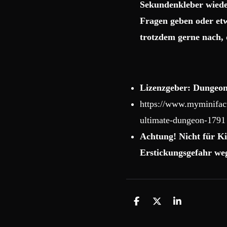
Sekundenkleber wiede
Fragen geben oder etw
trotzdem gerne nach, 
Lizenzgeber: Dungeon
https://www.myminifact
ultimate-dungeon-1791
Achtung! Nicht für Ki
Erstickungsgefahr weg
T
T
T
e
e
e
i
i
i