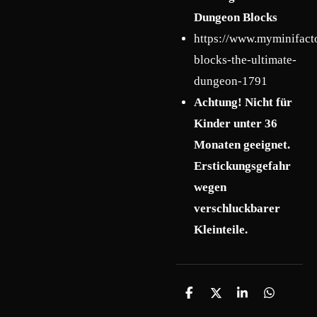
Dungeon Blocks
https://www.myminifact
blocks-the-ultimate-
dungeon-1791
Achtung! Nicht für
Kinder unter 36
Monaten geeignet.
Erstickungsgefahr
wegen
verschluckbarer
Kleinteile.
T
T
T
T
e
e
e
e