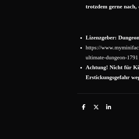
trotzdem gerne nach, 
Lizenzgeber: Dungeon
https://www.myminifact
ultimate-dungeon-1791
Achtung! Nicht für Ki
Erstickungsgefahr weg
T
T
T
e
e
e
i
i
i
l
l
l
e
e
e
n
n
n