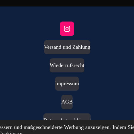
I
n
s
Versand und Zahlung
t
a
g
Wiederrufsrecht
r
a
m
Impressum
AGB
Datenschutzerklärung
bessern und maßgeschneiderte Werbung anzuzeigen. Indem Sie
Cookies zu.