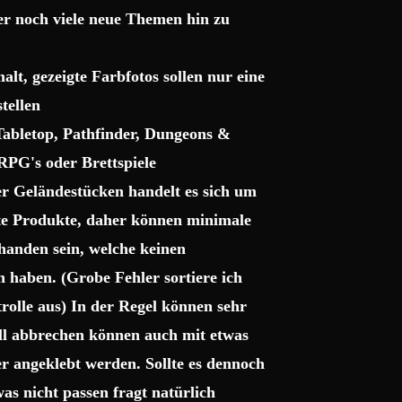
ter noch viele neue Themen hin zu
lt, gezeigte Farbfotos sollen nur eine
tellen
 Tabletop, Pathfinder, Dungeons &
RPG's oder Brettspiele
r Geländestücken handelt es sich um
gte Produkte, daher können minimale
handen sein, welche keinen
haben. (Grobe Fehler sortiere ich
trolle aus) In der Regel können sehr
uell abbrechen können auch mit etwas
r angeklebt werden. Sollte es dennoch
as nicht passen fragt natürlich