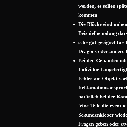
werden, es sollen spä
kommen
Die Blöcke sind unbema
Beispielbemalung dars
sehr gut geeignet für
Dragons oder andere 
Bei den Gebäuden ode
Individuell angeferti
Fehler am Objekt vor
Reklamationsanspruch 
natürlich bei der Kon
feine Teile die event
Sekundenkleber wiede
Fragen geben oder etw