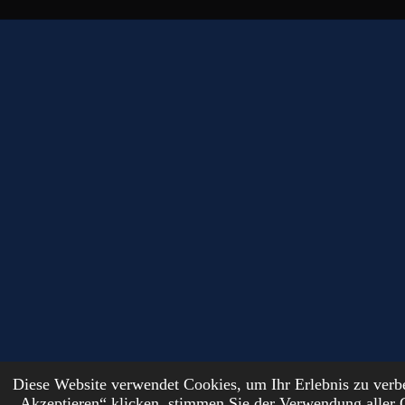
Diese Website verwendet Cookies, um Ihr Erlebnis zu ver
© 2024 - 2026 DutchFantasyForge
„Akzeptieren“ klicken, stimmen Sie der Verwendung aller 