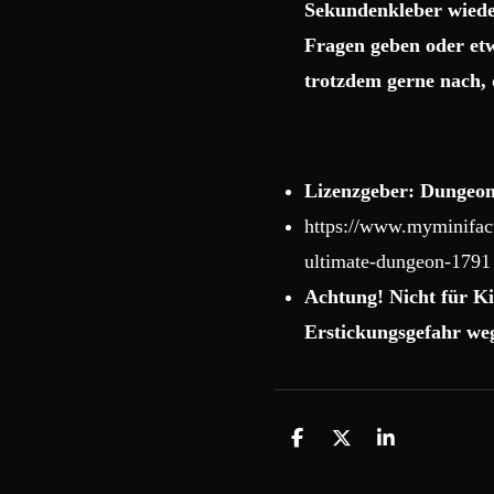
Sekundenkleber wiede
Fragen geben oder etw
trotzdem gerne nach, 
Lizenzgeber: Dungeon
https://www.myminifact
ultimate-dungeon-1791
Achtung! Nicht für Ki
Erstickungsgefahr weg
T
T
T
e
e
e
i
i
i