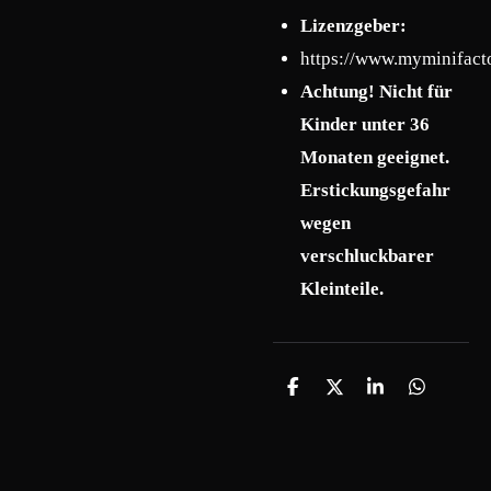
Lizenzgeber:
https://www.myminifac
Achtung! Nicht für
Kinder unter 36
Monaten geeignet.
Erstickungsgefahr
wegen
verschluckbarer
Kleinteile.
T
T
T
T
e
e
e
e
i
i
i
i
l
l
l
l
e
e
e
e
n
n
n
n