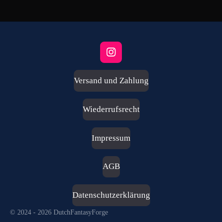
I
n
s
Versand und Zahlung
t
a
g
Wiederrufsrecht
r
a
m
Impressum
AGB
Datenschutzerklärung
© 2024 - 2026 DutchFantasyForge