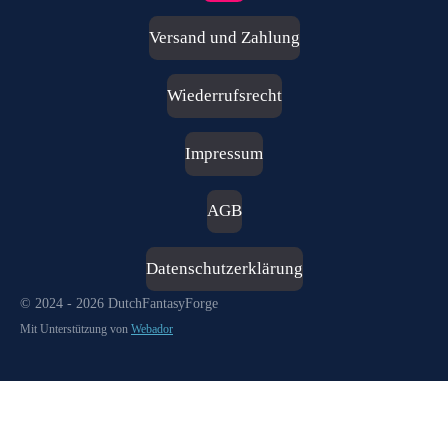
n
s
Versand und Zahlung
t
a
g
Wiederrufsrecht
r
a
m
Impressum
AGB
Datenschutzerklärung
© 2024 - 2026 DutchFantasyForge
Mit Unterstützung von
Webador