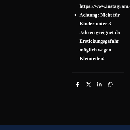
https://www.instagram.
Achtung: Nicht für
Kinder unter 3
Jahren geeignet da
Erstickungsgefahr
möglich wegen
Kleinteilen!
T
T
T
T
e
e
e
e
i
i
i
i
l
l
l
l
e
e
e
e
n
n
n
n