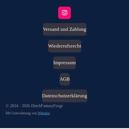
I
n
s
Versand und Zahlung
t
a
g
Wiederrufsrecht
r
a
m
Impressum
AGB
Datenschutzerklärung
© 2024 - 2026 DutchFantasyForge
Mit Unterstützung von
Webador