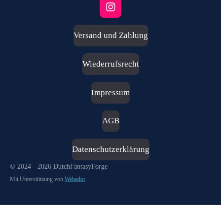
I
n
s
Versand und Zahlung
t
a
g
Wiederrufsrecht
r
a
m
Impressum
AGB
Datenschutzerklärung
© 2024 - 2026 DutchFantasyForge
Mit Unterstützung von
Webador