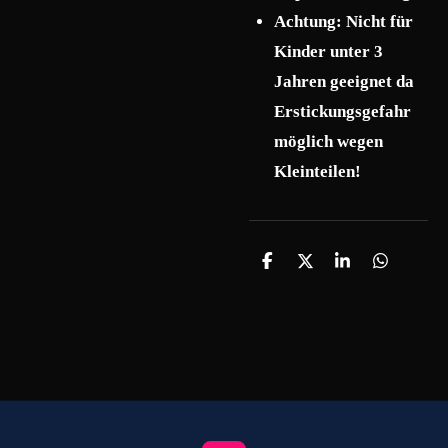
Achtung: Nicht für
Kinder unter 3
Jahren geeignet da
Erstickungsgefahr
möglich wegen
Kleinteilen!
T
T
T
T
e
e
e
e
i
i
i
i
l
l
l
l
e
e
e
e
n
n
n
n