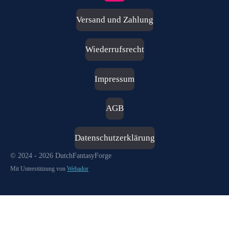
n
s
Versand und Zahlung
t
a
g
Wiederrufsrecht
r
a
m
Impressum
AGB
Datenschutzerklärung
© 2024 - 2026 DutchFantasyForge
Mit Unterstützung von
Webador