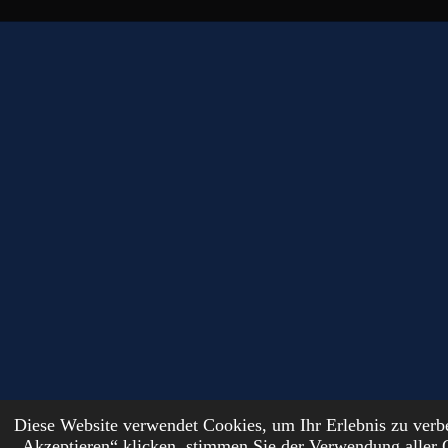
Diese Website verwendet Cookies, um Ihr Erlebnis zu ver
© 2024 - 2026 DutchFantasyForge
„Akzeptieren“ klicken, stimmen Sie der Verwendung aller 