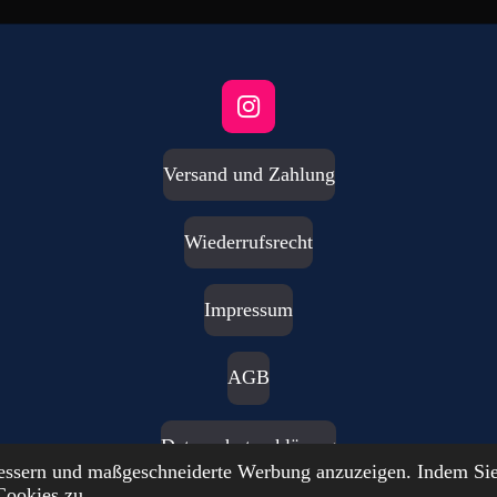
I
n
s
Versand und Zahlung
t
a
g
Wiederrufsrecht
r
a
m
Impressum
AGB
Datenschutzerklärung
bessern und maßgeschneiderte Werbung anzuzeigen. Indem Sie
Cookies zu.