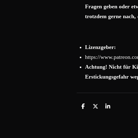
Fragen geben oder etw
trotzdem gerne nach, 
Lizenzgeber:
https://www.patreon.c
Achtung! Nicht für Ki
Erstickungsgefahr weg
T
T
T
e
e
e
i
i
i
l
l
l
e
e
e
n
n
n