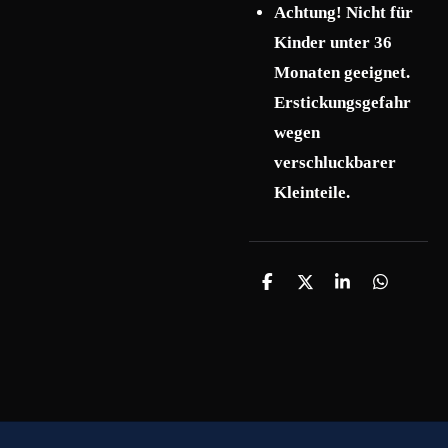
Achtung! Nicht für
Kinder unter 36
Monaten geeignet.
Erstickungsgefahr
wegen
verschluckbarer
Kleinteile.
T
T
T
T
e
e
e
e
i
i
i
i
l
l
l
l
e
e
e
e
n
n
n
n