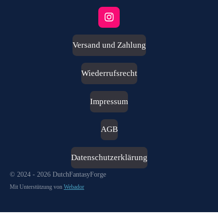
I
n
s
Versand und Zahlung
t
a
g
Wiederrufsrecht
r
a
m
Impressum
AGB
Datenschutzerklärung
© 2024 - 2026 DutchFantasyForge
Mit Unterstützung von
Webador