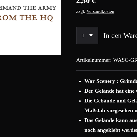
2,50 €
zzgl.
Versandkosten
In den War
Artikelnummer:
WASC-GR
War Scenery : Grimd
Der Gelände hat eine 
Die Gebäude und Gelä
Maßstab vorgesehen u
Das Gelände kann aus
noch angeklebt werde