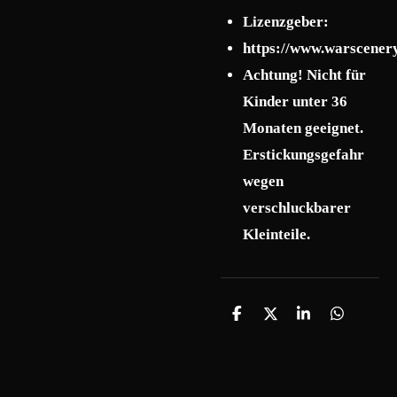
Lizenzgeber:
https://www.warscener
Achtung! Nicht für
Kinder unter 36
Monaten geeignet.
Erstickungsgefahr
wegen
verschluckbarer
Kleinteile.
T
T
T
T
e
e
e
e
i
i
i
i
l
l
l
l
e
e
e
e
n
n
n
n