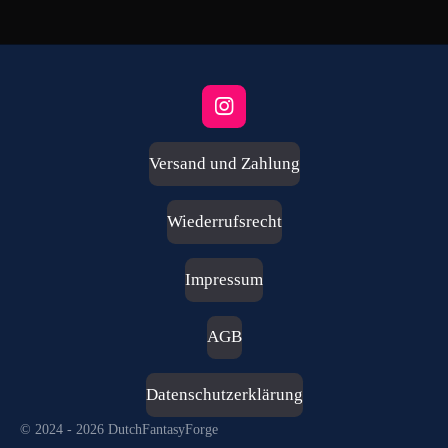
I
n
s
Versand und Zahlung
t
a
g
Wiederrufsrecht
r
a
m
Impressum
AGB
Datenschutzerklärung
© 2024 - 2026 DutchFantasyForge