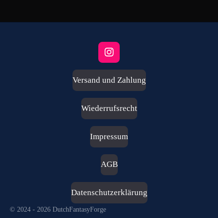
I
n
s
Versand und Zahlung
t
a
g
Wiederrufsrecht
r
a
m
Impressum
AGB
Datenschutzerklärung
© 2024 - 2026 DutchFantasyForge