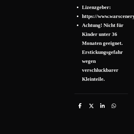
Lizenzgeber:
https://www.warscener
Achtung! Nicht für
Kinder unter 36
Monaten geeignet.
Erstickungsgefahr
wegen
verschluckbarer
Kleinteile.
T
T
T
T
e
e
e
e
i
i
i
i
l
l
l
l
e
e
e
e
n
n
n
n