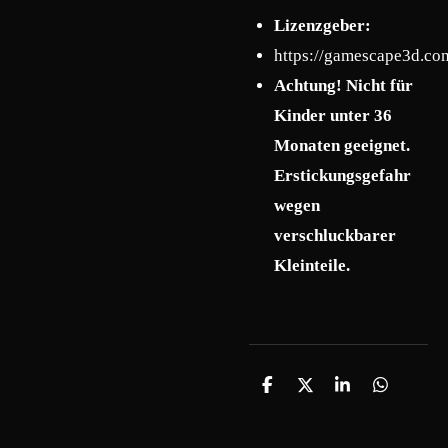
Lizenzgeber:
https://gamescape3d.co
Achtung! Nicht für
Kinder unter 36
Monaten geeignet.
Erstickungsgefahr
wegen
verschluckbarer
Kleinteile.
T
T
T
T
e
e
e
e
i
i
i
i
l
l
l
l