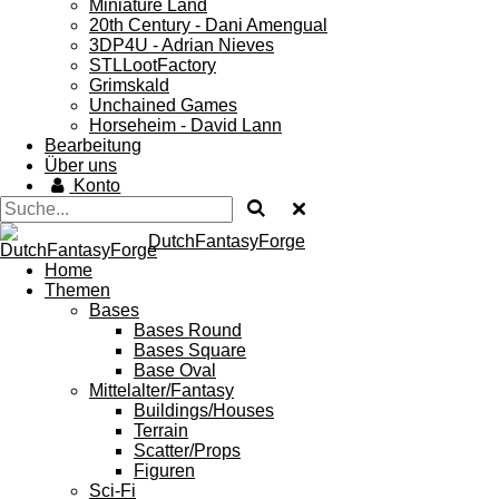
Miniature Land
20th Century - Dani Amengual
3DP4U - Adrian Nieves
STLLootFactory
Grimskald
Unchained Games
Horseheim - David Lann
Bearbeitung
Über uns
Konto
DutchFantasyForge
Home
Themen
Bases
Bases Round
Bases Square
Base Oval
Mittelalter/Fantasy
Buildings/Houses
Terrain
Scatter/Props
Figuren
Sci-Fi