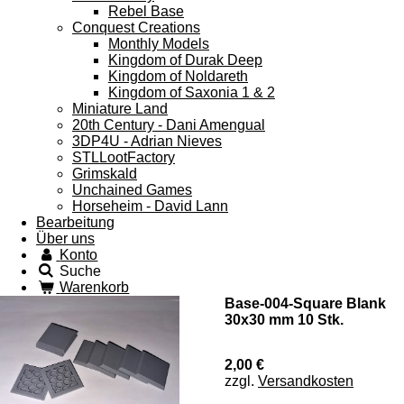
Rebel Base
Conquest Creations
Monthly Models
Kingdom of Durak Deep
Kingdom of Noldareth
Kingdom of Saxonia 1 & 2
Miniature Land
20th Century - Dani Amengual
3DP4U - Adrian Nieves
STLLootFactory
Grimskald
Unchained Games
Horseheim - David Lann
Bearbeitung
Über uns
Konto
Suche
Warenkorb
Base-004-Square Blank
30x30 mm 10 Stk.
2,00 €
zzgl.
Versandkosten