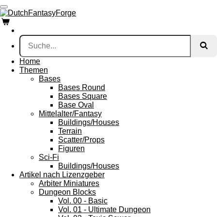
Zum
Hauptinhalt
springen
Home
Themen
Bases
Bases Round
Bases Square
Base Oval
Mittelalter/Fantasy
Buildings/Houses
Terrain
Scatter/Props
Figuren
Sci-Fi
Buildings/Houses
Artikel nach Lizenzgeber
Arbiter Miniatures
Dungeon Blocks
Vol. 00 - Basic
Vol. 01 - Ultimate Dungeon