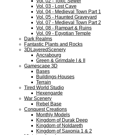
Vol. 02 - Toxic Sewer
Vol. 03 - Lost Cave
Vol. 04 - Medieval Town Part 1
Vol. 05 - Haunted Graveyard
Vol. 07 - Medieval Town Part 2
Vol. 08 - Rampart & Ruins
Vol. 09 - Egyptian Temple
Dark Realms
Fantastic Plants and Rocks
3DLayeredScenery
Ancrabourg
Green & Grimdale I & II
Gamescape 3D
Bases
Buildings-Houses
Terrain
Tired World Studio
Hexengarde
War Scenery
Rebel Base
Conquest Creations
Monthly Models
Kingdom of Durak Deep
Kingdom of Noldareth
Kingdom of Saxonia 1 & 2