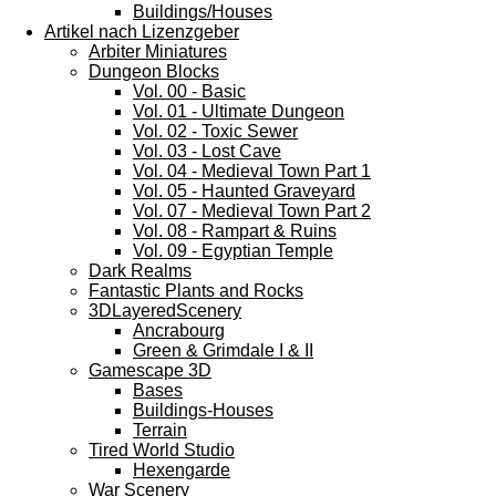
Buildings/Houses
Artikel nach Lizenzgeber
Arbiter Miniatures
Dungeon Blocks
Vol. 00 - Basic
Vol. 01 - Ultimate Dungeon
Vol. 02 - Toxic Sewer
Vol. 03 - Lost Cave
Vol. 04 - Medieval Town Part 1
Vol. 05 - Haunted Graveyard
Vol. 07 - Medieval Town Part 2
Vol. 08 - Rampart & Ruins
Vol. 09 - Egyptian Temple
Dark Realms
Fantastic Plants and Rocks
3DLayeredScenery
Ancrabourg
Green & Grimdale I & II
Gamescape 3D
Bases
Buildings-Houses
Terrain
Tired World Studio
Hexengarde
War Scenery