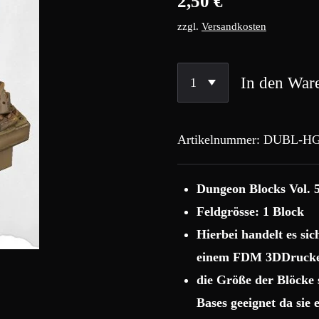
2,50 €
zzgl.
Versandkosten
In den War
Artikelnummer:
DUBL-HG
Dungeon Blocks Vol. 
Feldgrösse: 1 Block
Hierbei handelt es si
einem FDM 3DDrucke
die Größe der Blöcke
Bases geeignet da sie