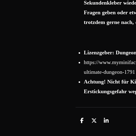
Sekundenkleber wiede
Fragen geben oder etw
trotzdem gerne nach, 
Lizenzgeber: Dungeon
https://www.myminifact
ultimate-dungeon-1791
Achtung! Nicht für Ki
Erstickungsgefahr weg
T
T
T
e
e
e
i
i
i