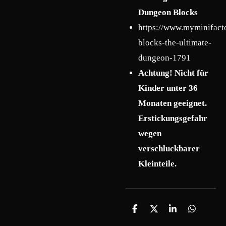
Dungeon Blocks
https://www.myminifact
blocks-the-ultimate-
dungeon-1791
Achtung! Nicht für
Kinder unter 36
Monaten geeignet.
Erstickungsgefahr
wegen
verschluckbarer
Kleinteile.
T
T
T
T
e
e
e
e