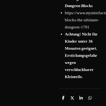
Dungeon Blocks
https://www.myminifact
blocks-the-ultimate-
dungeon-1791
Achtung! Nicht für
Kinder unter 36
Monaten geeignet.
Erstickungsgefahr
wegen
verschluckbarer
Kleinteile.
T
T
T
T
e
e
e
e