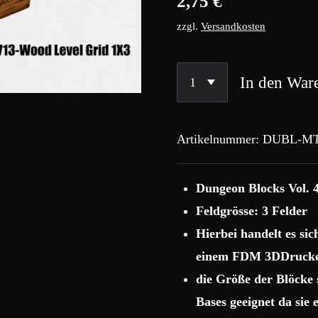
2,75 €
zzgl.
Versandkosten
In den War
Artikelnummer:
DUBL-MT
Dungeon Blocks Vol. 
Feldgrösse: 3 Felder
Hierbei handelt es si
einem FDM 3DDrucke
die Größe der Blöcke
Bases geeignet da sie