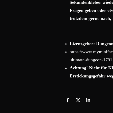
Sekundenkleber wiede
Fragen geben oder etw
trotzdem gerne nach, 
Lizenzgeber: Dungeon
https://www.myminifact
ultimate-dungeon-1791
Achtung! Nicht für Ki
Erstickungsgefahr weg
T
T
T
e
e
e
i
i
i