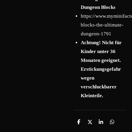
Dungeon Blocks
https://www.myminifact
blocks-the-ultimate-
dungeon-1791
Achtung! Nicht für
Kinder unter 36
Monaten geeignet.
Erstickungsgefahr
wegen
verschluckbarer
Kleinteile.
T
T
T
T
e
e
e
e