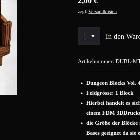
2,00 €
zzgl.
Versandkosten
In den War
Artikelnummer:
DUBL-MT
Dungeon Blocks Vol. 
Feldgrösse: 1 Block
Hierbei handelt es si
einem FDM 3DDrucke
die Größe der Blöcke
Bases geeignet da sie