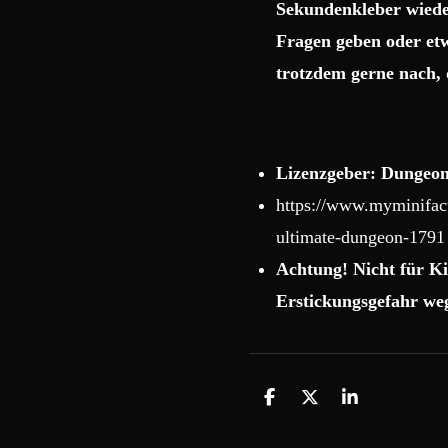
Sekundenkleber wiede
Fragen geben oder etw
trotzdem gerne nach, 
Lizenzgeber: Dungeon
https://www.myminifact
ultimate-dungeon-1791
Achtung! Nicht für Ki
Erstickungsgefahr weg
T
T
T
e
e
e
i
i
i