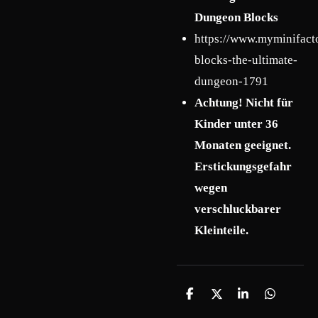
Dungeon Blocks
https://www.myminifact
blocks-the-ultimate-
dungeon-1791
Achtung! Nicht für
Kinder unter 36
Monaten geeignet.
Erstickungsgefahr
wegen
verschluckbarer
Kleinteile.
T
T
T
T
e
e
e
e