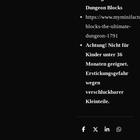
Dungeon Blocks
https://www.myminifact
blocks-the-ultimate-
dungeon-1791
Achtung! Nicht für
Kinder unter 36
Monaten geeignet.
Erstickungsgefahr
wegen
verschluckbarer
Kleinteile.
T
T
T
T
e
e
e
e