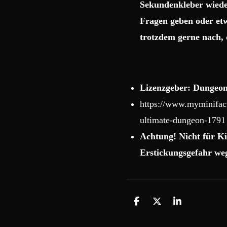
Sekundenkleber wiede
Fragen geben oder etw
trotzdem gerne nach, 
Lizenzgeber: Dungeon
https://www.myminifact
ultimate-dungeon-1791
Achtung! Nicht für Ki
Erstickungsgefahr weg
T
T
T
e
e
e
i
i
i