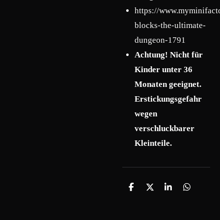
https://www.myminifact
blocks-the-ultimate-
dungeon-1791
Achtung! Nicht für
Kinder unter 36
Monaten geeignet.
Erstickungsgefahr
wegen
verschluckbarer
Kleinteile.
T
T
T
T
e
e
e
e
i
i
i
i
l
l
l
l