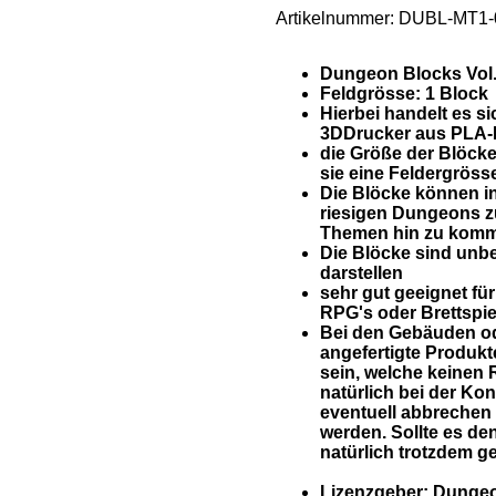
Artikelnummer:
DUBL-MT1-
Dungeon Blocks Vol. 
Feldgrösse: 1 Block
Hierbei handelt es s
3DDrucker aus PLA-M
die Größe der Blöck
sie eine Feldergrös
Die Blöcke können i
riesigen Dungeons zu
Themen hin zu kom
Die Blöcke sind unbe
darstellen
sehr gut geeignet fü
RPG's oder Brettspie
Bei den Gebäuden od
angefertigte Produk
sein, welche keinen 
natürlich bei der Kon
eventuell abbrechen
werden. Sollte es de
natürlich trotzdem g
Lizenzgeber: Dunge