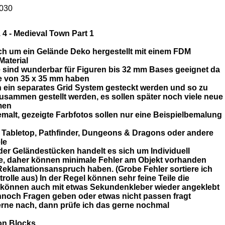
030
4 - Medieval Town Part 1
ich um ein Gelände Deko hergestellt mit einem FDM
aterial
e sind wunderbar für Figuren bis 32 mm Bases geeignet da
se von 35 x 35 mm haben
n ein separates Grid System gesteckt werden und so zu
sammen gestellt werden, es sollen später noch viele neue
men
malt, gezeigte Farbfotos sollen nur eine Beispielbemalung
r Tabletop, Pathfinder, Dungeons & Dragons oder andere
le
er Geländestücken handelt es sich um Individuell
te, daher können minimale Fehler am Objekt vorhanden
Reklamationsanspruch haben. (Grobe Fehler sortiere ich
trolle aus) In der Regel können sehr feine Teile die
 können auch mit etwas Sekundenkleber wieder angeklebt
nnoch Fragen geben oder etwas nicht passen fragt
erne nach, dann prüfe ich das gerne nochmal
on Blocks