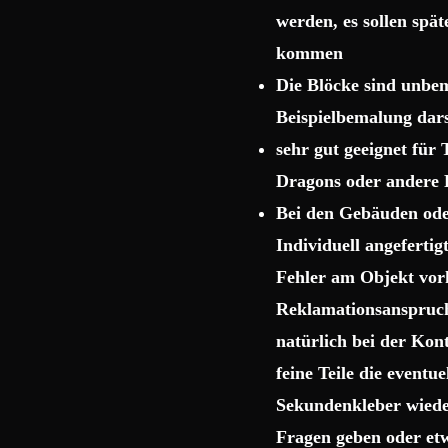
werden, es sollen spä
kommen
Die Blöcke sind unbema
Beispielbemalung dars
sehr gut geeignet für
Dragons oder andere 
Bei den Gebäuden ode
Individuell angeferti
Fehler am Objekt vor
Reklamationsanspruch 
natürlich bei der Kon
feine Teile die event
Sekundenkleber wiede
Fragen geben oder etw