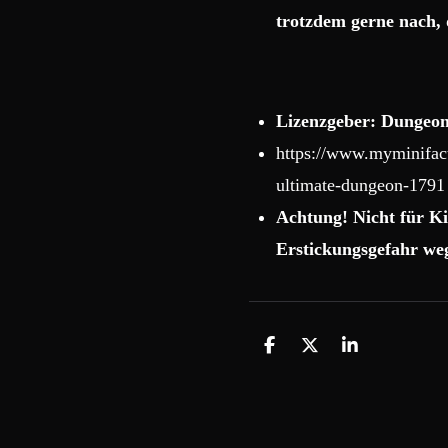
trotzdem gerne nach, 
Lizenzgeber: Dungeon
https://www.myminifact
ultimate-dungeon-1791
Achtung! Nicht für Ki
Erstickungsgefahr weg
T
T
T
e
e
e
i
i
i
l
l
l
e
e
e
n
n
n