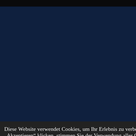
Diese Website verwendet Cookies, um Ihr Erlebnis zu ver
© 2024 - 2026 DutchFantasyForge
„Akzeptieren“ klicken, stimmen Sie der Verwendung aller 