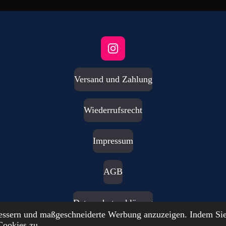
I
n
s
Versand und Zahlung
t
a
g
Wiederrufsrecht
r
a
m
Impressum
AGB
Datenschutzerklärung
bessern und maßgeschneiderte Werbung anzuzeigen. Indem Sie
Cookies zu.