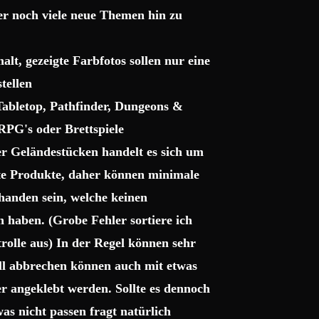
ter noch viele neue Themen hin zu
lt, gezeigte Farbfotos sollen nur eine
tellen
 Tabletop, Pathfinder, Dungeons &
RPG's oder Brettspiele
r Geländestücken handelt es sich um
gte Produkte, daher können minimale
handen sein, welche keinen
haben. (Grobe Fehler sortiere ich
trolle aus) In der Regel können sehr
uell abbrechen können auch mit etwas
r angeklebt werden. Sollte es dennoch
as nicht passen fragt natürlich