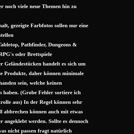
ter noch viele neue Themen hin zu
lt, gezeigte Farbfotos sollen nur eine
tellen
 Tabletop, Pathfinder, Dungeons &
RPG's oder Brettspiele
r Geländestücken handelt es sich um
gte Produkte, daher können minimale
handen sein, welche keinen
haben. (Grobe Fehler sortiere ich
trolle aus) In der Regel können sehr
uell abbrechen können auch mit etwas
r angeklebt werden. Sollte es dennoch
as nicht passen fragt natürlich