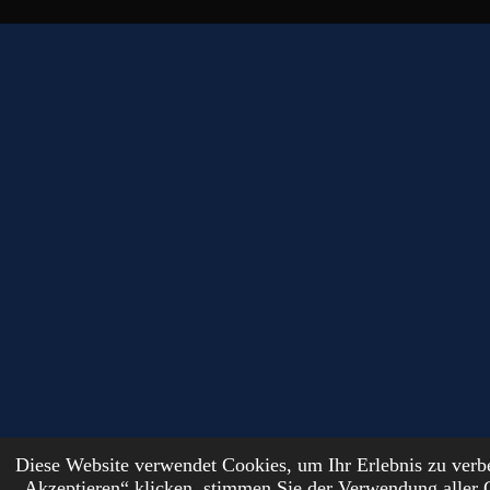
Diese Website verwendet Cookies, um Ihr Erlebnis zu ver
© 2024 - 2026 DutchFantasyForge
„Akzeptieren“ klicken, stimmen Sie der Verwendung aller 