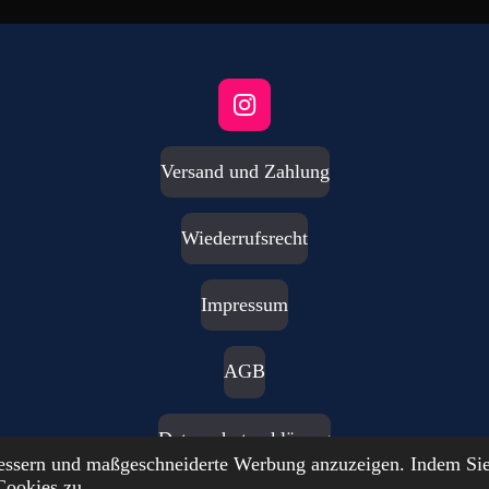
I
n
s
Versand und Zahlung
t
a
g
Wiederrufsrecht
r
a
m
Impressum
AGB
Datenschutzerklärung
bessern und maßgeschneiderte Werbung anzuzeigen. Indem Sie
Cookies zu.