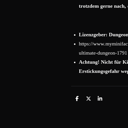
trotzdem gerne nach, 
Lizenzgeber: Dungeon
https://www.myminifact
ultimate-dungeon-1791
Achtung! Nicht für Ki
Erstickungsgefahr weg
T
T
T
e
e
e
i
i
i
l
l
l
e
e
e
n
n
n