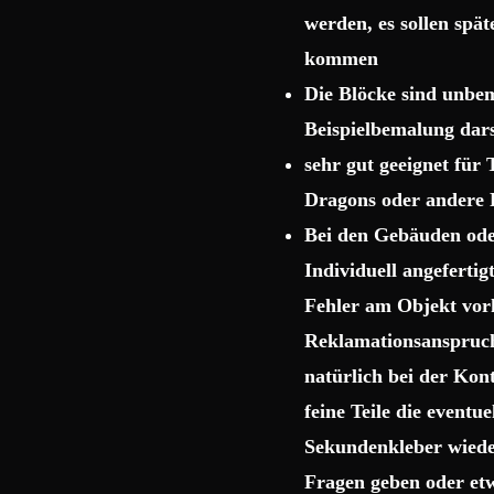
werden, es sollen spä
kommen
Die Blöcke sind unbema
Beispielbemalung dars
sehr gut geeignet für
Dragons oder andere 
Bei den Gebäuden ode
Individuell angeferti
Fehler am Objekt vor
Reklamationsanspruch 
natürlich bei der Kon
feine Teile die event
Sekundenkleber wiede
Fragen geben oder etw